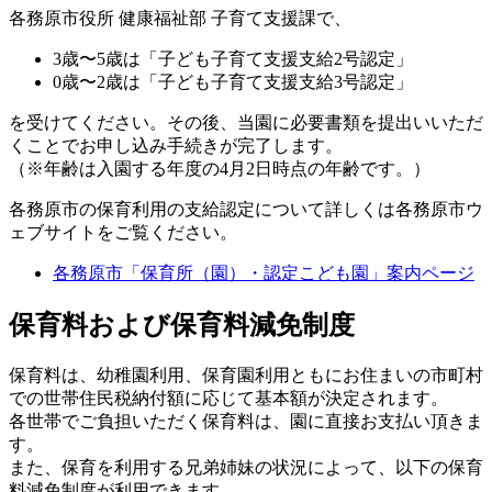
各務原市役所 健康福祉部 子育て支援課で、
3歳〜5歳は「子ども子育て支援支給2号認定」
0歳〜2歳は「子ども子育て支援支給3号認定」
を受けてください。その後、当園に必要書類を提出いいただ
くことでお申し込み手続きが完了します。
（※年齢は入園する年度の4月2日時点の年齢です。）
各務原市の保育利用の支給認定について詳しくは各務原市ウ
ェブサイトをご覧ください。
各務原市「保育所（園）・認定こども園」案内ページ
保育料および保育料減免制度
保育料は、幼稚園利用、保育園利用ともにお住まいの市町村
での世帯住民税納付額に応じて基本額が決定されます。
各世帯でご負担いただく保育料は、園に直接お支払い頂きま
す。
また、保育を利用する兄弟姉妹の状況によって、以下の保育
料減免制度が利用できます。