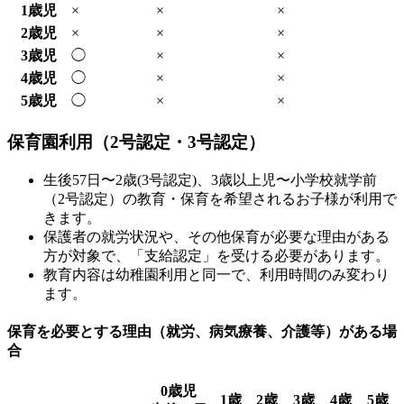
1歳児
×
×
×
2歳児
×
×
×
3歳児
◯
×
×
4歳児
◯
×
×
5歳児
◯
×
×
保育園利用（2号認定・3号認定）
生後57日〜2歳(3号認定)、3歳以上児〜小学校就学前
（2号認定）の教育・保育を希望されるお子様が利用で
きます。
保護者の就労状況や、その他保育が必要な理由がある
方が対象で、「支給認定」を受ける必要があります。
教育内容は幼稚園利用と同一で、利用時間のみ変わり
ます。
保育を必要とする理由（就労、病気療養、介護等）がある場
合
0歳児
1歳
2歳
3歳
4歳
5歳