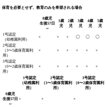
保育を必要とせず、教育のみを希望される場合
0歳児
1歳
2歳
3歳
4歳
5歳
生後57日
児
児
児
児
児
～
1号認定
×
×
×
◯
◯
◯
（幼稚園利用）
2号認定
（3〜5歳保育園利
×
×
×
×
×
×
用）
3号認定
（0〜2歳保育園利
×
×
×
×
×
×
用）
1号認定
2号認定
3号認定
（幼稚園利
（3〜5歳保育園利
（0〜2歳保育園利
用）
用）
用）
0歳児
生後57日
×
×
×
～