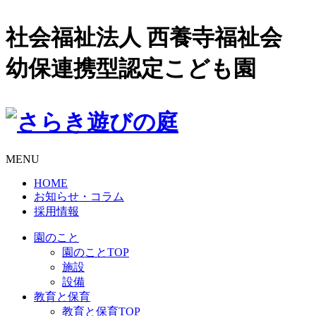
社会福祉法人 西養寺福祉会
幼保連携型認定こども園
MENU
HOME
お知らせ・コラム
採用情報
園のこと
園のことTOP
施設
設備
教育と保育
教育と保育TOP